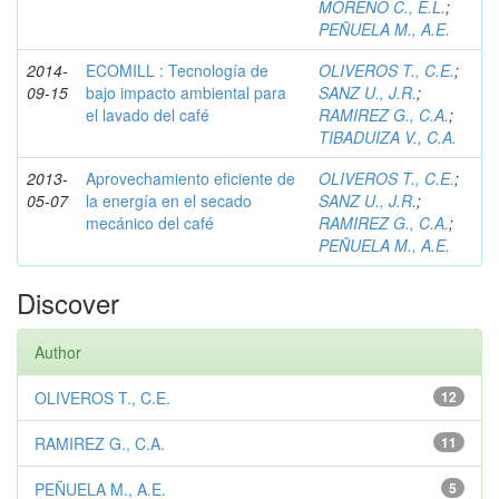
MORENO C., E.L.
;
PEÑUELA M., A.E.
2014-
ECOMILL : Tecnología de
OLIVEROS T., C.E.
;
09-15
bajo impacto ambiental para
SANZ U., J.R.
;
el lavado del café
RAMIREZ G., C.A.
;
TIBADUIZA V., C.A.
2013-
Aprovechamiento eficiente de
OLIVEROS T., C.E.
;
05-07
la energía en el secado
SANZ U., J.R.
;
mecánico del café
RAMIREZ G., C.A.
;
PEÑUELA M., A.E.
Discover
Author
OLIVEROS T., C.E.
12
RAMIREZ G., C.A.
11
PEÑUELA M., A.E.
5