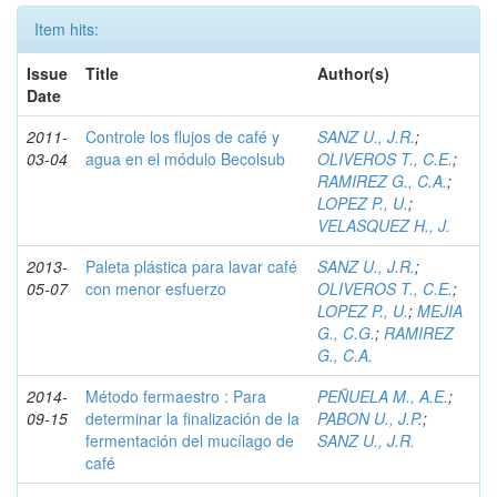
Item hits:
Issue
Title
Author(s)
Date
2011-
Controle los flujos de café y
SANZ U., J.R.
;
03-04
agua en el módulo Becolsub
OLIVEROS T., C.E.
;
RAMIREZ G., C.A.
;
LOPEZ P., U.
;
VELASQUEZ H., J.
2013-
Paleta plástica para lavar café
SANZ U., J.R.
;
05-07
con menor esfuerzo
OLIVEROS T., C.E.
;
LOPEZ P., U.
;
MEJIA
G., C.G.
;
RAMIREZ
G., C.A.
2014-
Método fermaestro : Para
PEÑUELA M., A.E.
;
09-15
determinar la finalización de la
PABON U., J.P.
;
fermentación del mucílago de
SANZ U., J.R.
café