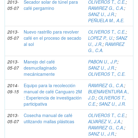
2013-
Secador solar de túnel para
OLIVEROS T., C.E.
;
05-07
café pergamino
RAMIREZ G., C.A.
;
SANZ U., J.R.
;
PEÑUELA M., A.E.
2013-
Nuevo rastrillo para revolver
OLIVEROS T., C.E.
;
05-07
café en el proceso de secado
LOPEZ P., U.
;
SANZ
al sol
U., J.R.
;
RAMIREZ
G., C.A.
2013-
Manejo del café
PABON U., J.P.
;
05-07
desmucilaginado
SANZ U., J.R.
;
mecánicamente
OLIVEROS T., C.E.
2014-
Equipo para la recolección
RAMIREZ G., C.A.
;
09-15
manual de café Canguaro 2M
BUENAVENTURA A.,
: Experiencia de investigación
J.D.
;
OLIVEROS T.,
participativa
C.E.
;
SANZ U., J.R.
2013-
Cosecha manual de café
OLIVEROS T., C.E.
;
05-07
utilizando mallas plásticas
ALVAREZ V., J.A.
;
RAMIREZ G., C.A.
;
SANZ U., J.R.
;