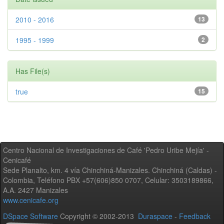
2010 - 2016
13
1995 - 1999
2
Has File(s)
true
15
Centro Nacional de Investigaciones de Café 'Pedro Uribe Mejía' -
Cenicafé
Sede Planalto, km. 4 vía Chinchiná-Manizales. Chinchiná (Caldas) -
Colombia, Teléfono PBX +57(606)850 0707, Celular: 3503189866,
A.A. 2427 Manizales
www.cenicafe.org
DSpace Software
Copyright © 2002-2013
Duraspace
-
Feedback