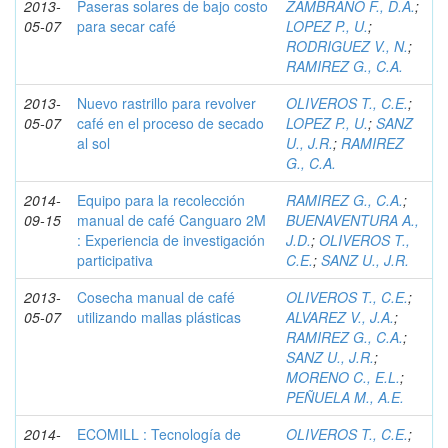
2013-
Paseras solares de bajo costo
ZAMBRANO F., D.A.
;
05-07
para secar café
LOPEZ P., U.
;
RODRIGUEZ V., N.
;
RAMIREZ G., C.A.
2013-
Nuevo rastrillo para revolver
OLIVEROS T., C.E.
;
05-07
café en el proceso de secado
LOPEZ P., U.
;
SANZ
al sol
U., J.R.
;
RAMIREZ
G., C.A.
2014-
Equipo para la recolección
RAMIREZ G., C.A.
;
09-15
manual de café Canguaro 2M
BUENAVENTURA A.,
: Experiencia de investigación
J.D.
;
OLIVEROS T.,
participativa
C.E.
;
SANZ U., J.R.
2013-
Cosecha manual de café
OLIVEROS T., C.E.
;
05-07
utilizando mallas plásticas
ALVAREZ V., J.A.
;
RAMIREZ G., C.A.
;
SANZ U., J.R.
;
MORENO C., E.L.
;
PEÑUELA M., A.E.
2014-
ECOMILL : Tecnología de
OLIVEROS T., C.E.
;