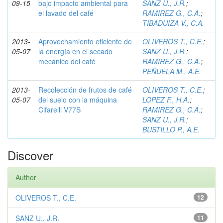
09-15
bajo impacto ambiental para
SANZ U., J.R.
;
el lavado del café
RAMIREZ G., C.A.
;
TIBADUIZA V., C.A.
2013-
Aprovechamiento eficiente de
OLIVEROS T., C.E.
;
05-07
la energía en el secado
SANZ U., J.R.
;
mecánico del café
RAMIREZ G., C.A.
;
PEÑUELA M., A.E.
2013-
Recolección de frutos de café
OLIVEROS T., C.E.
;
05-07
del suelo con la máquina
LOPEZ F., H.A.
;
Cifarelli V77S
RAMIREZ G., C.A.
;
SANZ U., J.R.
;
BUSTILLO P., A.E.
Discover
Author
OLIVEROS T., C.E.
12
SANZ U., J.R.
11