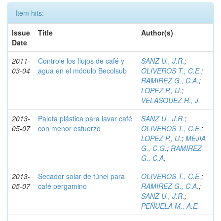
Item hits:
Issue
Title
Author(s)
Date
2011-
Controle los flujos de café y
SANZ U., J.R.
;
03-04
agua en el módulo Becolsub
OLIVEROS T., C.E.
;
RAMIREZ G., C.A.
;
LOPEZ P., U.
;
VELASQUEZ H., J.
2013-
Paleta plástica para lavar café
SANZ U., J.R.
;
05-07
con menor esfuerzo
OLIVEROS T., C.E.
;
LOPEZ P., U.
;
MEJIA
G., C.G.
;
RAMIREZ
G., C.A.
2013-
Secador solar de túnel para
OLIVEROS T., C.E.
;
05-07
café pergamino
RAMIREZ G., C.A.
;
SANZ U., J.R.
;
PEÑUELA M., A.E.