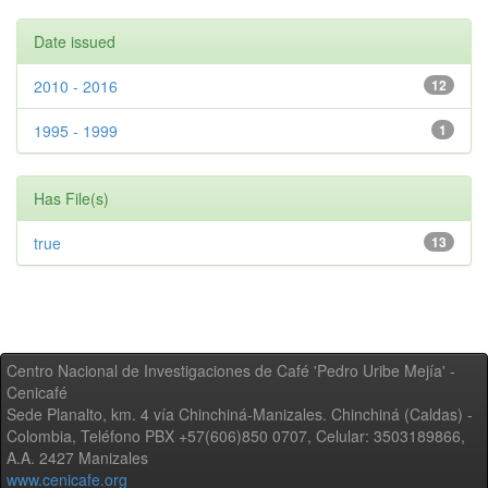
Date issued
2010 - 2016
12
1995 - 1999
1
Has File(s)
true
13
Centro Nacional de Investigaciones de Café 'Pedro Uribe Mejía' -
Cenicafé
Sede Planalto, km. 4 vía Chinchiná-Manizales. Chinchiná (Caldas) -
Colombia, Teléfono PBX +57(606)850 0707, Celular: 3503189866,
A.A. 2427 Manizales
www.cenicafe.org