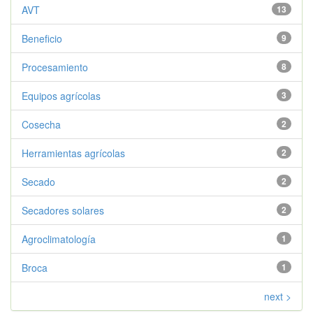
AVT
13
Beneficio
9
Procesamiento
8
Equipos agrícolas
3
Cosecha
2
Herramientas agrícolas
2
Secado
2
Secadores solares
2
Agroclimatología
1
Broca
1
next >