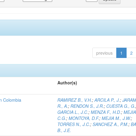
previous
1
2
Author(s)
 en Colombia
RAMIREZ B., V.H.
;
ARCILA P., J.
;
JARAM
R., A.
;
RENDON S., J.R.
;
CUESTA G., G.
GARCIA L., J.C.
;
MENZA F., H.D.
;
MEJIA
C.G.
;
MONTOYA, D.F.
;
MEJIA M., J.W.
;
TORRES N., J.C.
;
SANCHEZ A., P.M.
;
B
B., J.E.