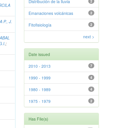
Distribución de la lluvia
2
RCILA
Emanaciones volcánicas
2
 P., J.
Fitofisiología
2
next >
ZABAL
.I.
;
Date issued
2010 - 2013
7
1990 - 1999
4
1980 - 1989
4
1975 - 1979
2
Has File(s)