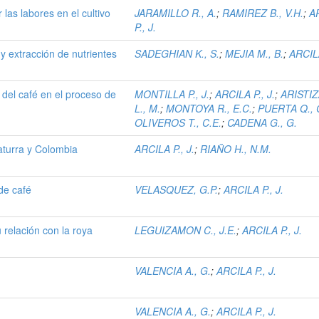
r las labores en el cultivo
JARAMILLO R., A.
;
RAMIREZ B., V.H.
;
A
P., J.
y extracción de nutrientes
SADEGHIAN K., S.
;
MEJIA M., B.
;
ARCILA
 del café en el proceso de
MONTILLA P., J.
;
ARCILA P., J.
;
ARISTI
L., M.
;
MONTOYA R., E.C.
;
PUERTA Q., G
OLIVEROS T., C.E.
;
CADENA G., G.
aturra y Colombia
ARCILA P., J.
;
RIAÑO H., N.M.
 de café
VELASQUEZ, G.P.
;
ARCILA P., J.
 relación con la roya
LEGUIZAMON C., J.E.
;
ARCILA P., J.
VALENCIA A., G.
;
ARCILA P., J.
VALENCIA A., G.
;
ARCILA P., J.