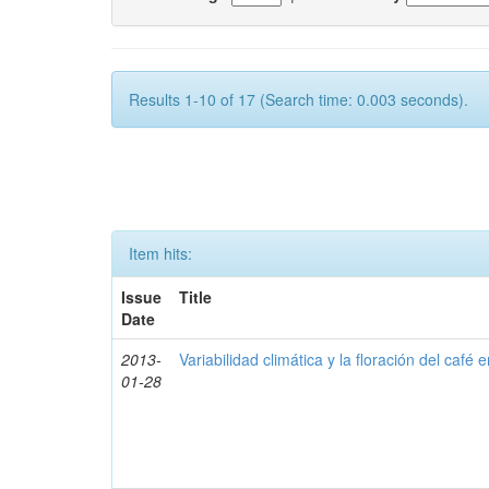
Results 1-10 of 17 (Search time: 0.003 seconds).
Item hits:
Issue
Title
Date
2013-
Variabilidad climática y la floración del café
01-28