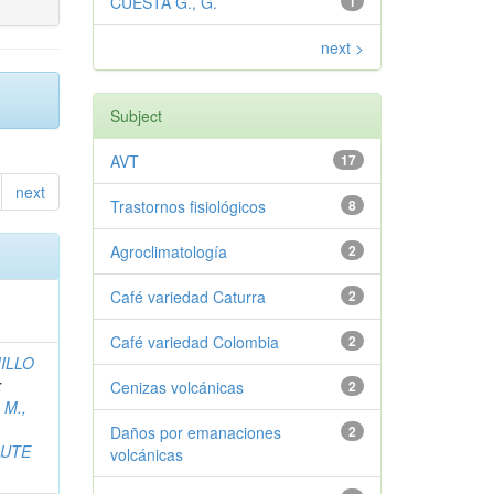
CUESTA G., G.
1
next >
Subject
AVT
17
next
Trastornos fisiológicos
8
Agroclimatología
2
Café variedad Caturra
2
Café variedad Colombia
2
ILLO
;
Cenizas volcánicas
2
 M.,
Daños por emanaciones
2
AUTE
volcánicas