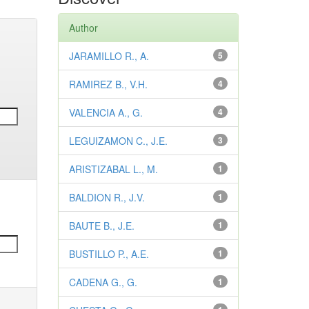
Author
JARAMILLO R., A.
5
RAMIREZ B., V.H.
4
VALENCIA A., G.
4
LEGUIZAMON C., J.E.
3
ARISTIZABAL L., M.
1
BALDION R., J.V.
1
BAUTE B., J.E.
1
BUSTILLO P., A.E.
1
CADENA G., G.
1