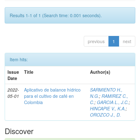
Results 1-1 of 1 (Search time: 0.001 seconds).
previous
1
next
Item hits:
Issue
Title
Author(s)
Date
2022-
Aplicativo de balance hídrico
SARMIENTO H.,
05-01
para el cultivo de café en
N.G.
;
RAMIREZ C.,
Colombia
C.
;
GARCIA L., J.C.
;
HINCAPIE V., K.A.
;
OROZCO J., D.
Discover