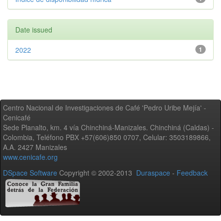
Date issued
2022
1
Centro Nacional de Investigaciones de Café 'Pedro Uribe Mejía' -
Cenicafé
Sede Planalto, km. 4 vía Chinchiná-Manizales. Chinchiná (Caldas) -
Colombia, Teléfono PBX +57(606)850 0707, Celular: 3503189866,
A.A. 2427 Manizales
www.cenicafe.org
DSpace Software
Copyright © 2002-2013
Duraspace
-
Feedback