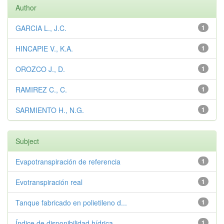
Author
GARCIA L., J.C.
1
HINCAPIE V., K.A.
1
OROZCO J., D.
1
RAMIREZ C., C.
1
SARMIENTO H., N.G.
1
Subject
Evapotranspiración de referencia
1
Evotranspiración real
1
Tanque fabricado en polietileno d...
1
Índice de disponibilidad hídrica
1