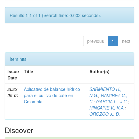
Results 1-1 of 1 (Search time: 0.002 seconds).
previous
1
next
Item hits:
Issue
Title
Author(s)
Date
2022-
Aplicativo de balance hídrico
SARMIENTO H.,
05-01
para el cultivo de café en
N.G.
;
RAMIREZ C.,
Colombia
C.
;
GARCIA L., J.C.
;
HINCAPIE V., K.A.
;
OROZCO J., D.
Discover