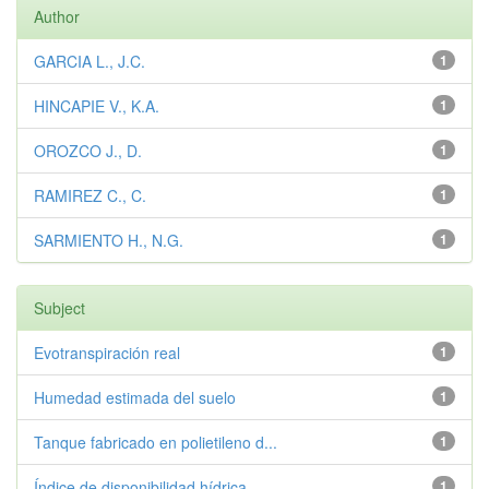
Author
GARCIA L., J.C.
1
HINCAPIE V., K.A.
1
OROZCO J., D.
1
RAMIREZ C., C.
1
SARMIENTO H., N.G.
1
Subject
Evotranspiración real
1
Humedad estimada del suelo
1
Tanque fabricado en polietileno d...
1
Índice de disponibilidad hídrica
1