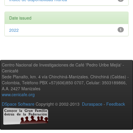
Date issued
2022
1
Centro Nacional de Investigaciones de Café 'Pedro Uribe Mejía' -
Cenicafé
Sede Planalto, km. 4 vía Chinchiná-Manizales. Chinchiná (Caldas) -
Colombia, Teléfono PBX +57(606)850 0707, Celular: 3503189866,
A.A. 2427 Manizales
www.cenicafe.org
DSpace Software
Copyright © 2002-2013
Duraspace
-
Feedback