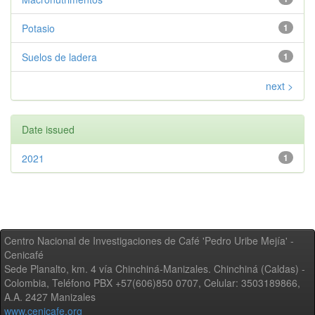
Potasio
1
Suelos de ladera
1
next >
Date issued
2021
1
Centro Nacional de Investigaciones de Café 'Pedro Uribe Mejía' -
Cenicafé
Sede Planalto, km. 4 vía Chinchiná-Manizales. Chinchiná (Caldas) -
Colombia, Teléfono PBX +57(606)850 0707, Celular: 3503189866,
A.A. 2427 Manizales
www.cenicafe.org