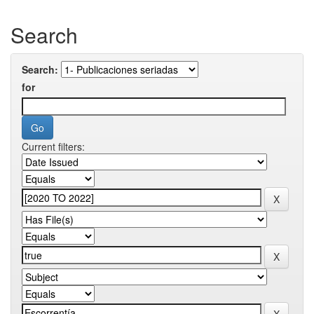
Search
Search:
for
Current filters: