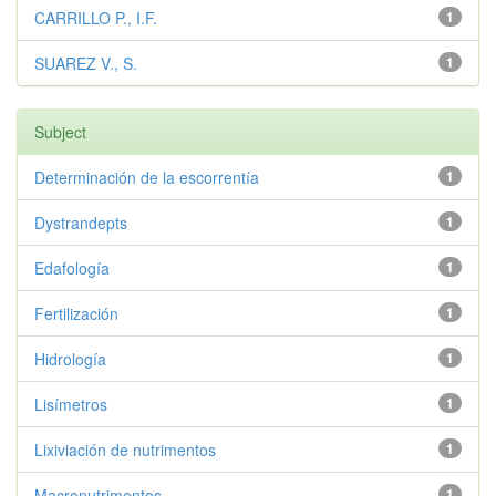
CARRILLO P., I.F.
1
SUAREZ V., S.
1
Subject
Determinación de la escorrentía
1
Dystrandepts
1
Edafología
1
Fertilización
1
Hidrología
1
Lisímetros
1
Lixiviación de nutrimentos
1
Macronutrimentos
1