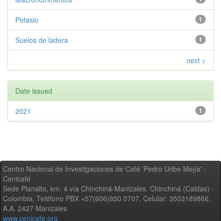
Potasio
1
Suelos de ladera
1
next >
Date issued
2021
1
Centro Nacional de Investigaciones de Café 'Pedro Uribe Mejía' -
Cenicafé
Sede Planalto, km. 4 vía Chinchiná-Manizales. Chinchiná (Caldas) -
Colombia, Teléfono PBX +57(606)850 0707, Celular: 3503189866,
A.A. 2427 Manizales
www.cenicafe.org