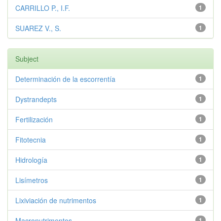
CARRILLO P., I.F.
1
SUAREZ V., S.
1
Subject
Determinación de la escorrentía
1
Dystrandepts
1
Fertilización
1
Fitotecnia
1
Hidrología
1
Lisímetros
1
Lixiviación de nutrimentos
1
Macronutrimentos
1