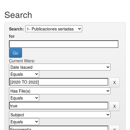
Search
Search:
for
Current filters: