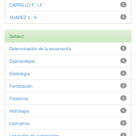
CARRILLO P., I.F.
1
SUAREZ V., S.
1
Subject
Determinación de la escorrentía
1
Dystrandepts
1
Edafología
1
Fertilización
1
Fitotecnia
1
Hidrología
1
Lisímetros
1
Lixiviación de nutrimentos
1