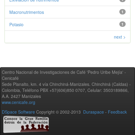
Macronutrimentos
1
Potasio
1
next >
Centro Nacional de Investigaciones de Café 'Pedro Uribe Mejía' -
Cenicafé
Sede Planalto, km. 4 vía Chinchiná-Manizales. Chinchiná (Caldas) -
Colombia, Teléfono PBX +57(606)850 0707, Celular: 3503189866,
A.A. 2427 Manizales
www.cenicafe.org
DSpace Software
Copyright © 2002-2013
Duraspace
-
Feedback