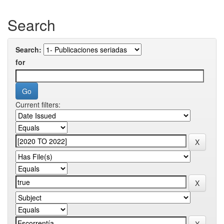
Search
Search:
for
Current filters: