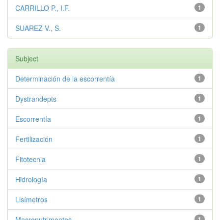
CARRILLO P., I.F.
1
SUAREZ V., S.
1
Subject
Determinación de la escorrentía
1
Dystrandepts
1
Escorrentía
1
Fertilización
1
Fitotecnia
1
Hidrología
1
Lisímetros
1
Macronutrimentos
1