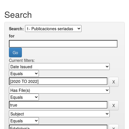
Search
Search:
for
Current filters: