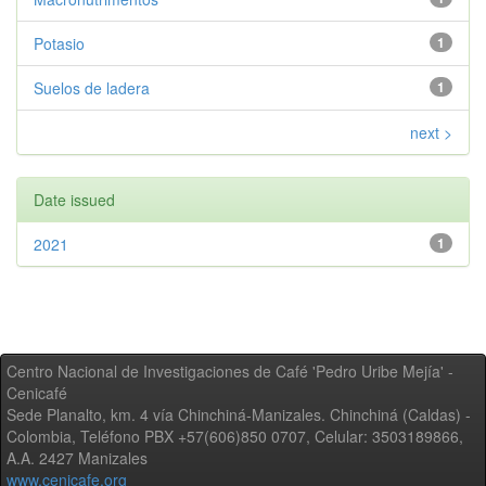
Potasio
1
Suelos de ladera
1
next >
Date issued
2021
1
Centro Nacional de Investigaciones de Café 'Pedro Uribe Mejía' -
Cenicafé
Sede Planalto, km. 4 vía Chinchiná-Manizales. Chinchiná (Caldas) -
Colombia, Teléfono PBX +57(606)850 0707, Celular: 3503189866,
A.A. 2427 Manizales
www.cenicafe.org