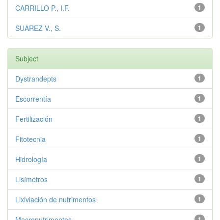
CARRILLO P., I.F.
1
SUAREZ V., S.
1
Subject
Dystrandepts
1
Escorrentía
1
Fertilización
1
Fitotecnia
1
Hidrología
1
Lisímetros
1
Lixiviación de nutrimentos
1
Macronutrimentos
1