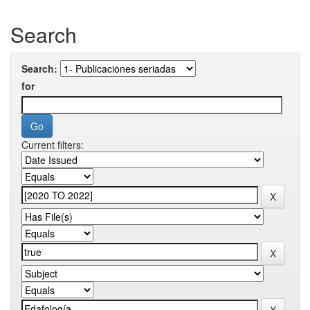
Search
Search:
for
Current filters: