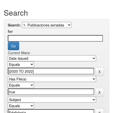
Search
Search:
for
Current filters: