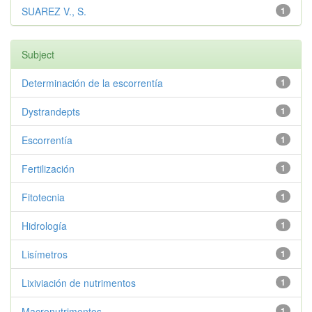
SUAREZ V., S.
1
Subject
Determinación de la escorrentía
1
Dystrandepts
1
Escorrentía
1
Fertilización
1
Fitotecnia
1
Hidrología
1
Lisímetros
1
Lixiviación de nutrimentos
1
Macronutrimentos
1