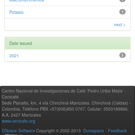
Potasio
1
next >
Date issued
2021
1
Centro Nacional de Investigaciones de Café 'Pedro Uribe Mejía' -
Cenicafé
Sede Planalto, km. 4 vía Chinchiná-Manizales. Chinchiná (Caldas) -
Colombia, Teléfono PBX +57(606)850 0707, Celular: 3503189866,
A.A. 2427 Manizales
www.cenicafe.org
DSpace Software
Copyright © 2002-2013
Duraspace
-
Feedback