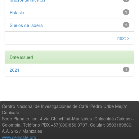
Potasio
1
Suelos de ladera
1
next >
Date issued
2021
1
Centro Nacional de Investigaciones de Café 'Pedro Uribe Mejía' -
Cenicafé
Sede Planalto, km. 4 vía Chinchiná-Manizales. Chinchiná (Caldas) -
Colombia, Teléfono PBX +57(606)850 0707, Celular: 3503189866,
A.A. 2427 Manizales
www.cenicafe.org