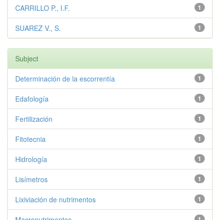
CARRILLO P., I.F.
1
SUAREZ V., S.
1
Subject
Determinación de la escorrentía
1
Edafología
1
Fertilización
1
Fitotecnia
1
Hidrología
1
Lisímetros
1
Lixiviación de nutrimentos
1
Macronutrimentos
1