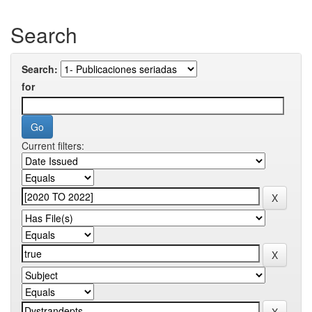
Search
Search:
for
Current filters: