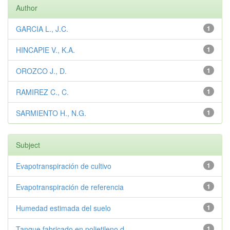
Author
GARCIA L., J.C.
1
HINCAPIE V., K.A.
1
OROZCO J., D.
1
RAMIREZ C., C.
1
SARMIENTO H., N.G.
1
Subject
Evapotranspiración de cultivo
1
Evapotranspiración de referencia
1
Humedad estimada del suelo
1
Tanque fabricado en polietileno d...
1