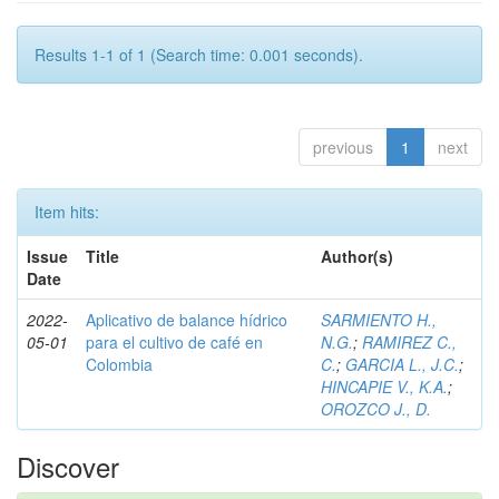
Results 1-1 of 1 (Search time: 0.001 seconds).
previous
1
next
Item hits:
Issue
Title
Author(s)
Date
2022-
Aplicativo de balance hídrico
SARMIENTO H.,
05-01
para el cultivo de café en
N.G.
;
RAMIREZ C.,
Colombia
C.
;
GARCIA L., J.C.
;
HINCAPIE V., K.A.
;
OROZCO J., D.
Discover