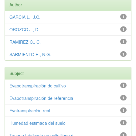
Author
GARCIA L., J.C.
1
OROZCO J., D.
1
RAMIREZ C., C.
1
SARMIENTO H., N.G.
1
Subject
Evapotranspiración de cultivo
1
Evapotranspiración de referencia
1
Evotranspiración real
1
Humedad estimada del suelo
1
Tanque fabricado en polietileno d...
1