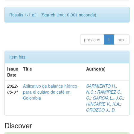
Results 1-1 of 1 (Search time: 0.001 seconds).
previous
1
next
Item hits:
Issue
Title
Author(s)
Date
2022-
Aplicativo de balance hídrico
SARMIENTO H.,
05-01
para el cultivo de café en
N.G.
;
RAMIREZ C.,
Colombia
C.
;
GARCIA L., J.C.
;
HINCAPIE V., K.A.
;
OROZCO J., D.
Discover