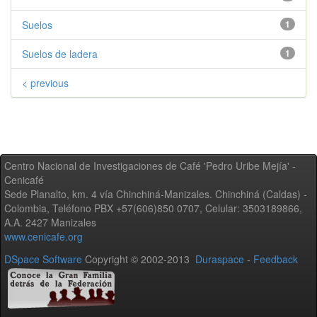
Suelos
1
Suelos de ladera
1
< previous
Centro Nacional de Investigaciones de Café 'Pedro Uribe Mejía' -
Cenicafé
Sede Planalto, km. 4 vía Chinchiná-Manizales. Chinchiná (Caldas) -
Colombia, Teléfono PBX +57(606)850 0707, Celular: 3503189866,
A.A. 2427 Manizales
www.cenicafe.org
DSpace Software
Copyright © 2002-2013
Duraspace
-
Feedback