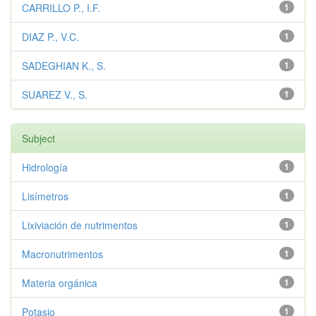
CARRILLO P., I.F.
1
DIAZ P., V.C.
1
SADEGHIAN K., S.
1
SUAREZ V., S.
1
Subject
Hidrología
1
Lisímetros
1
Lixiviación de nutrimentos
1
Macronutrimentos
1
Materia orgánica
1
Potasio
1