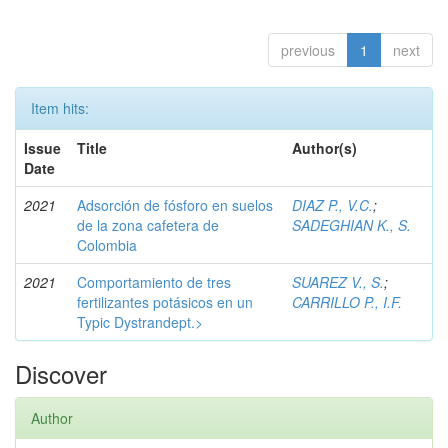
previous
1
next
Item hits:
Issue
Title
Author(s)
Date
2021
Adsorción de fósforo en suelos
DIAZ P., V.C.
;
de la zona cafetera de
SADEGHIAN K., S.
Colombia
2021
Comportamiento de tres
SUAREZ V., S.
;
fertilizantes potásicos en un
CARRILLO P., I.F.
Typic Dystrandept.>
Discover
Author