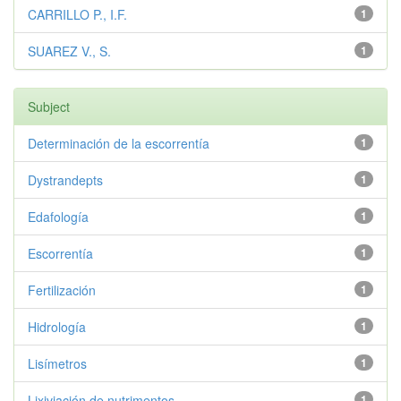
CARRILLO P., I.F.
1
SUAREZ V., S.
1
Subject
Determinación de la escorrentía
1
Dystrandepts
1
Edafología
1
Escorrentía
1
Fertilización
1
Hidrología
1
Lisímetros
1
Lixiviación de nutrimentos
1