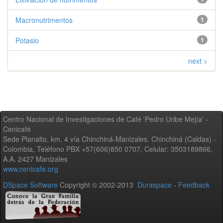
Macronutrimentos
1
Potasio
1
next >
Centro Nacional de Investigaciones de Café 'Pedro Uribe Mejía' -
Cenicafé
Sede Planalto, km. 4 vía Chinchiná-Manizales. Chinchiná (Caldas) -
Colombia, Teléfono PBX +57(606)850 0707, Celular: 3503189866,
A.A. 2427 Manizales
www.cenicafe.org
DSpace Software
Copyright © 2002-2013
Duraspace
-
Feedback