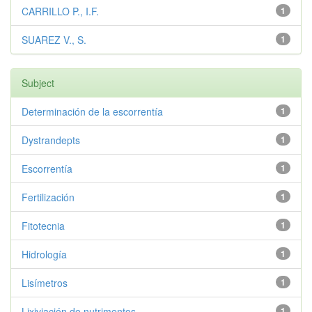
CARRILLO P., I.F.
1
SUAREZ V., S.
1
Subject
Determinación de la escorrentía
1
Dystrandepts
1
Escorrentía
1
Fertilización
1
Fitotecnia
1
Hidrología
1
Lisímetros
1
Lixiviación de nutrimentos
1