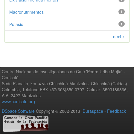
Macronutrimentos
1
Potasio
1
next >
Centro Nacional de Investigaciones de Café 'Pedro Uribe Mejía' -
Cenicafé
Sede Planalto, km. 4 vía Chinchiná-Manizales. Chinchiná (Caldas) -
Colombia, Teléfono PBX +57(606)850 0707, Celular: 3503189866,
A.A. 2427 Manizales
www.cenicafe.org
DSpace Software
Copyright © 2002-2013
Duraspace
-
Feedback