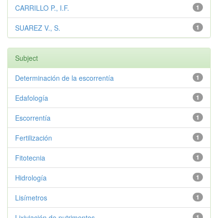
CARRILLO P., I.F.
1
SUAREZ V., S.
1
Subject
Determinación de la escorrentía
1
Edafología
1
Escorrentía
1
Fertilización
1
Fitotecnia
1
Hidrología
1
Lisímetros
1
Lixiviación de nutrimentos
1