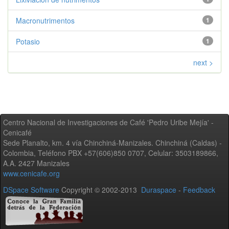
Macronutrimentos
1
Potasio
1
next >
Centro Nacional de Investigaciones de Café 'Pedro Uribe Mejía' -
Cenicafé
Sede Planalto, km. 4 vía Chinchiná-Manizales. Chinchiná (Caldas) -
Colombia, Teléfono PBX +57(606)850 0707, Celular: 3503189866,
A.A. 2427 Manizales
www.cenicafe.org
DSpace Software
Copyright © 2002-2013
Duraspace
-
Feedback