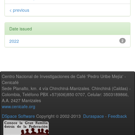
< previous
Date issued
2022
2
Centro Nacional de Investigaciones de Café 'Pedro Uribe Mejía' -
Cenicafé
Sede Planalto, km. 4 vía Chinchiná-Manizales. Chinchiná (Caldas) -
Colombia, Teléfono PBX +57(606)850 0707, Celular: 3503189866,
A.A. 2427 Manizales
www.cenicafe.org
DSpace Software
Copyright © 2002-2013
Duraspace
-
Feedback