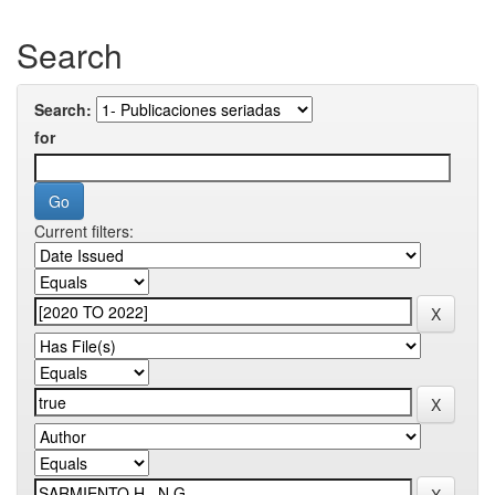
Search
Search:
for
Current filters: