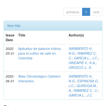
previous
1
next
Item hits:
Issue
Title
Author(s)
Date
2022-
Aplicativo de balance hídrico
SARMIENTO H.,
05-01
para el cultivo de café en
N.G.
;
RAMIREZ C.,
Colombia
C.
;
GARCIA L., J.C.
;
HINCAPIE V., K.A.
;
OROZCO J., D.
2022-
Atlas Climatológico Cafetero
SARMIENTO H.,
06-01
Interactivo
N.G.
;
ESPINOSA O.,
J.C.
;
QUIROGA M.,
A.
;
RAMIREZ C., C.
;
GARCIA L., J.C.