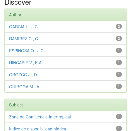
Discover
Author
GARCIA L., J.C.
2
RAMIREZ C., C.
2
ESPINOSA O., J.C.
1
HINCAPIE V., K.A.
1
OROZCO J., D.
1
QUIROGA M., A.
1
Subject
Zona de Confluencia Intertropical
1
Índice de disponibilidad hídrica
1