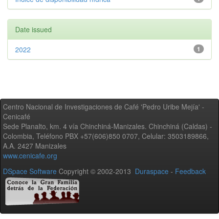
Date issued
2022
1
Centro Nacional de Investigaciones de Café 'Pedro Uribe Mejía' -
Cenicafé
Sede Planalto, km. 4 vía Chinchiná-Manizales. Chinchiná (Caldas) -
Colombia, Teléfono PBX +57(606)850 0707, Celular: 3503189866,
A.A. 2427 Manizales
www.cenicafe.org
DSpace Software
Copyright © 2002-2013
Duraspace
-
Feedback