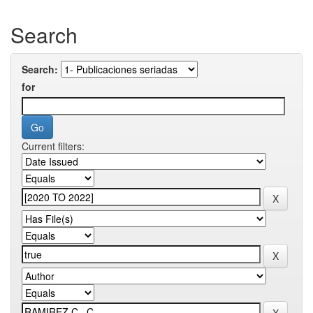
Search
Search:
for
Current filters: