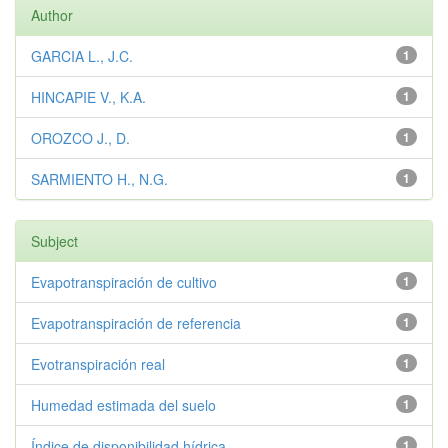
Author
GARCIA L., J.C.
1
HINCAPIE V., K.A.
1
OROZCO J., D.
1
SARMIENTO H., N.G.
1
Subject
Evapotranspiración de cultivo
1
Evapotranspiración de referencia
1
Evotranspiración real
1
Humedad estimada del suelo
1
Índice de disponibilidad hídrica
1