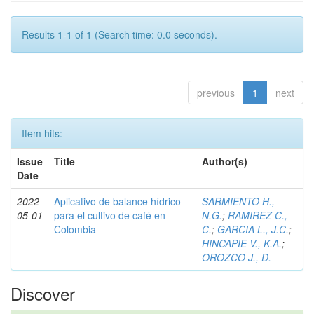
Results 1-1 of 1 (Search time: 0.0 seconds).
previous
1
next
Item hits:
Issue
Title
Author(s)
Date
2022-
Aplicativo de balance hídrico
SARMIENTO H.,
05-01
para el cultivo de café en
N.G.
;
RAMIREZ C.,
Colombia
C.
;
GARCIA L., J.C.
;
HINCAPIE V., K.A.
;
OROZCO J., D.
Discover