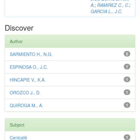
A.
;
RAMIREZ C., C.
;
GARCIA L., J.C.
Discover
Author
SARMIENTO H., N.G.
2
ESPINOSA O., J.C.
1
HINCAPIE V., K.A.
1
OROZCO J., D.
1
QUIROGA M., A.
1
Subject
Cenicafé
1