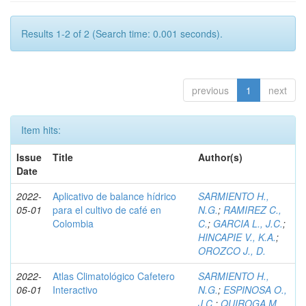
Results 1-2 of 2 (Search time: 0.001 seconds).
previous
1
next
Item hits:
Issue
Title
Author(s)
Date
2022-
Aplicativo de balance hídrico
SARMIENTO H.,
05-01
para el cultivo de café en
N.G.
;
RAMIREZ C.,
Colombia
C.
;
GARCIA L., J.C.
;
HINCAPIE V., K.A.
;
OROZCO J., D.
2022-
Atlas Climatológico Cafetero
SARMIENTO H.,
06-01
Interactivo
N.G.
;
ESPINOSA O.,
J.C.
;
QUIROGA M.,