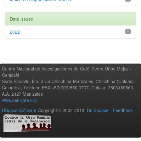
Date issued
2022
1
Centro Nacional de Investigaciones de Café 'Pedro Uribe Mejía' -
Cenicafé
Sede Planalto, km. 4 vía Chinchiná-Manizales. Chinchiná (Caldas) -
Colombia, Teléfono PBX +57(606)850 0707, Celular: 3503189866,
A.A. 2427 Manizales
www.cenicafe.org
DSpace Software
Copyright © 2002-2013
Duraspace
-
Feedback