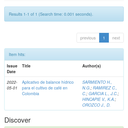
Results 1-1 of 1 (Search time: 0.001 seconds).
previous
1
next
Item hits:
Issue
Title
Author(s)
Date
2022-
Aplicativo de balance hídrico
SARMIENTO H.,
05-01
para el cultivo de café en
N.G.
;
RAMIREZ C.,
Colombia
C.
;
GARCIA L., J.C.
;
HINCAPIE V., K.A.
;
OROZCO J., D.
Discover