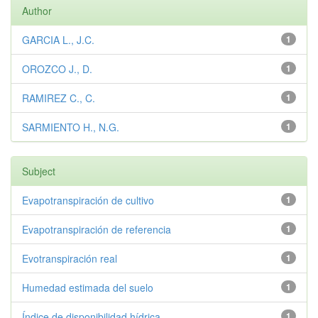
Author
GARCIA L., J.C.
1
OROZCO J., D.
1
RAMIREZ C., C.
1
SARMIENTO H., N.G.
1
Subject
Evapotranspiración de cultivo
1
Evapotranspiración de referencia
1
Evotranspiración real
1
Humedad estimada del suelo
1
Índice de disponibilidad hídrica
1