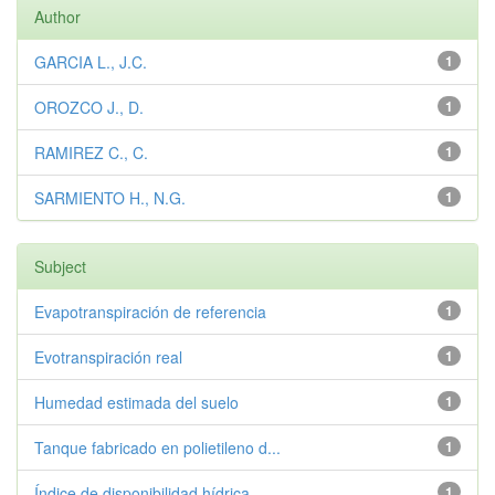
Author
GARCIA L., J.C.
1
OROZCO J., D.
1
RAMIREZ C., C.
1
SARMIENTO H., N.G.
1
Subject
Evapotranspiración de referencia
1
Evotranspiración real
1
Humedad estimada del suelo
1
Tanque fabricado en polietileno d...
1
Índice de disponibilidad hídrica
1