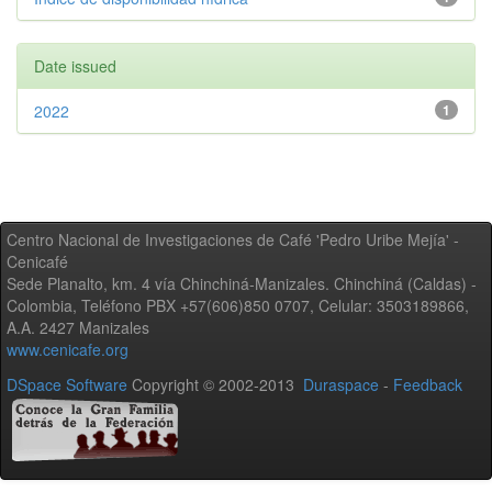
Date issued
2022
1
Centro Nacional de Investigaciones de Café 'Pedro Uribe Mejía' -
Cenicafé
Sede Planalto, km. 4 vía Chinchiná-Manizales. Chinchiná (Caldas) -
Colombia, Teléfono PBX +57(606)850 0707, Celular: 3503189866,
A.A. 2427 Manizales
www.cenicafe.org
DSpace Software
Copyright © 2002-2013
Duraspace
-
Feedback