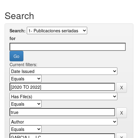
Search
Search:
for
Current filters: