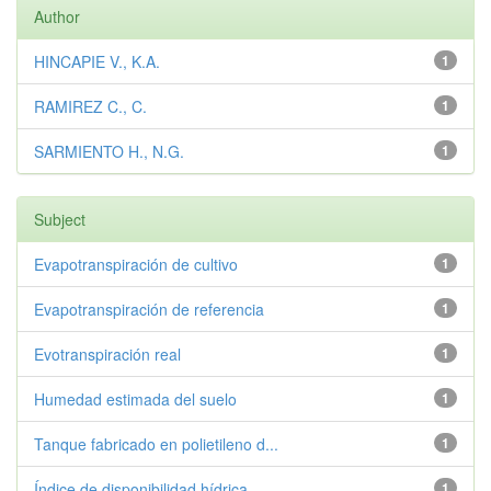
Author
HINCAPIE V., K.A.
1
RAMIREZ C., C.
1
SARMIENTO H., N.G.
1
Subject
Evapotranspiración de cultivo
1
Evapotranspiración de referencia
1
Evotranspiración real
1
Humedad estimada del suelo
1
Tanque fabricado en polietileno d...
1
Índice de disponibilidad hídrica
1