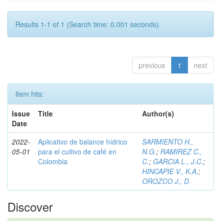
Results 1-1 of 1 (Search time: 0.001 seconds).
previous
1
next
Item hits:
Issue
Title
Author(s)
Date
2022-
Aplicativo de balance hídrico
SARMIENTO H.,
05-01
para el cultivo de café en
N.G.
;
RAMIREZ C.,
Colombia
C.
;
GARCIA L., J.C.
;
HINCAPIE V., K.A.
;
OROZCO J., D.
Discover