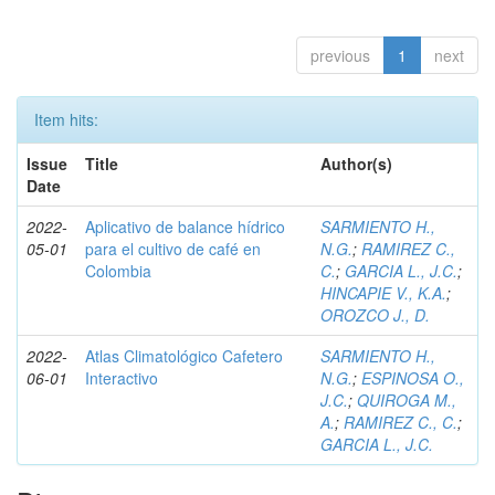
previous
1
next
Item hits:
Issue
Title
Author(s)
Date
2022-
Aplicativo de balance hídrico
SARMIENTO H.,
05-01
para el cultivo de café en
N.G.
;
RAMIREZ C.,
Colombia
C.
;
GARCIA L., J.C.
;
HINCAPIE V., K.A.
;
OROZCO J., D.
2022-
Atlas Climatológico Cafetero
SARMIENTO H.,
06-01
Interactivo
N.G.
;
ESPINOSA O.,
J.C.
;
QUIROGA M.,
A.
;
RAMIREZ C., C.
;
GARCIA L., J.C.