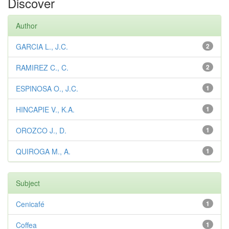
Discover
Author
GARCIA L., J.C.
2
RAMIREZ C., C.
2
ESPINOSA O., J.C.
1
HINCAPIE V., K.A.
1
OROZCO J., D.
1
QUIROGA M., A.
1
Subject
Cenicafé
1
Coffea
1