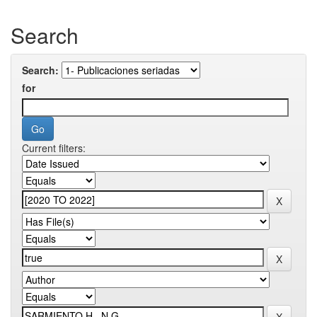
Search
Search:
for
Current filters: