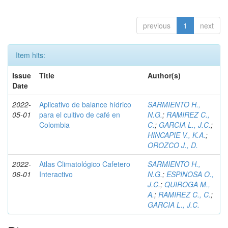
previous
1
next
Item hits:
Issue
Title
Author(s)
Date
2022-
Aplicativo de balance hídrico
SARMIENTO H.,
05-01
para el cultivo de café en
N.G.
;
RAMIREZ C.,
Colombia
C.
;
GARCIA L., J.C.
;
HINCAPIE V., K.A.
;
OROZCO J., D.
2022-
Atlas Climatológico Cafetero
SARMIENTO H.,
06-01
Interactivo
N.G.
;
ESPINOSA O.,
J.C.
;
QUIROGA M.,
A.
;
RAMIREZ C., C.
;
GARCIA L., J.C.