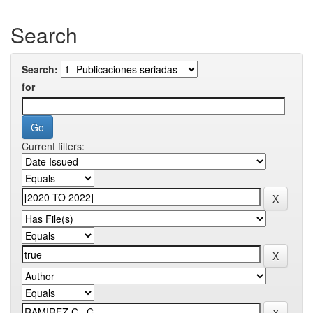
Search
Search:
for
Current filters: