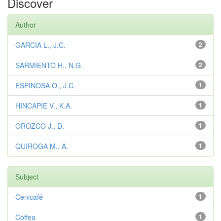
Discover
Author
GARCIA L., J.C.
2
SARMIENTO H., N.G.
2
ESPINOSA O., J.C.
1
HINCAPIE V., K.A.
1
OROZCO J., D.
1
QUIROGA M., A.
1
Subject
Cenicafé
1
Coffea
1