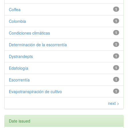
Coffea
1
Colombia
1
Condiciones climáticas
1
Determinación de la escorrentía
1
Dystrandepts
1
Edafología
1
Escorrentía
1
Evapotranspiración de cultivo
1
next >
Date issued