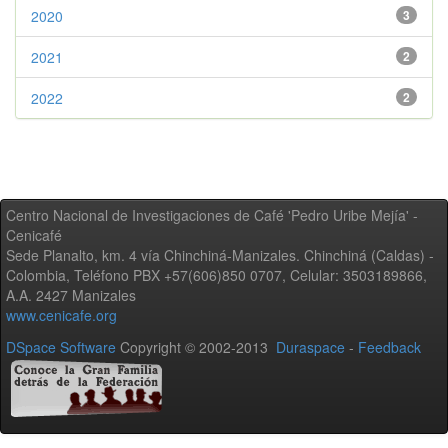
2020
3
2021
2
2022
2
Centro Nacional de Investigaciones de Café 'Pedro Uribe Mejía' -
Cenicafé
Sede Planalto, km. 4 vía Chinchiná-Manizales. Chinchiná (Caldas) -
Colombia, Teléfono PBX +57(606)850 0707, Celular: 3503189866,
A.A. 2427 Manizales
www.cenicafe.org
DSpace Software
Copyright © 2002-2013
Duraspace
-
Feedback