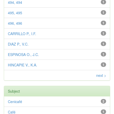
494, 494
1
495, 495
1
496, 496
1
CARRILLO P., I.F.
1
DIAZ P., V.C.
1
ESPINOSA O., J.C.
1
HINCAPIE V., K.A.
1
next >
Subject
Cenicafé
2
Café
1