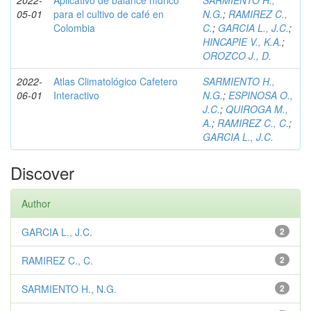
2022-
Aplicativo de balance hídrico
SARMIENTO H.,
05-01
para el cultivo de café en
N.G.
;
RAMIREZ C.,
Colombia
C.
;
GARCIA L., J.C.
;
HINCAPIE V., K.A.
;
OROZCO J., D.
2022-
Atlas Climatológico Cafetero
SARMIENTO H.,
06-01
Interactivo
N.G.
;
ESPINOSA O.,
J.C.
;
QUIROGA M.,
A.
;
RAMIREZ C., C.
;
GARCIA L., J.C.
Discover
Author
GARCIA L., J.C.
2
RAMIREZ C., C.
2
SARMIENTO H., N.G.
2