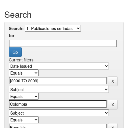
Search
Search:
for
Current filters: