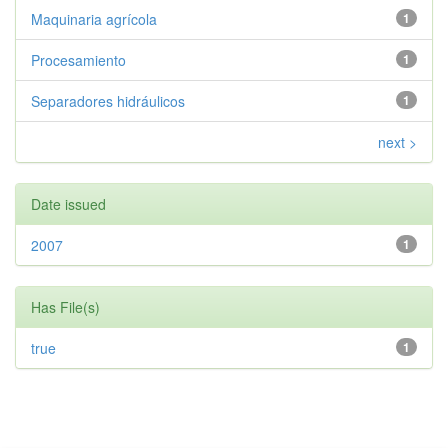
Maquinaria agrícola
1
Procesamiento
1
Separadores hidráulicos
1
next >
Date issued
2007
1
Has File(s)
true
1