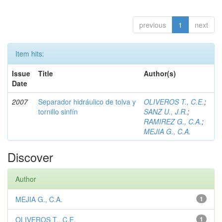
previous
1
next
Item hits:
Issue
Title
Author(s)
Date
2007
Separador hidráulico de tolva y
OLIVEROS T., C.E.
;
tornillo sinfín
SANZ U., J.R.
;
RAMIREZ G., C.A.
;
MEJIA G., C.A.
Discover
Author
MEJIA G., C.A.
1
OLIVEROS T., C.E.
1