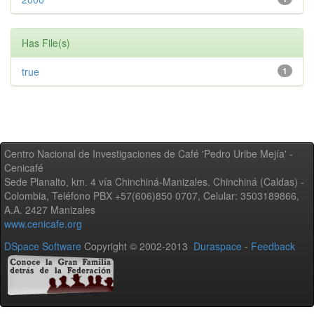
Has File(s)
true
1
Centro Nacional de Investigaciones de Café 'Pedro Uribe Mejía' -
Cenicafé
Sede Planalto, km. 4 vía Chinchiná-Manizales. Chinchiná (Caldas) -
Colombia, Teléfono PBX +57(606)850 0707, Celular: 3503189866,
A.A. 2427 Manizales
www.cenicafe.org
DSpace Software
Copyright © 2002-2013
Duraspace
-
Feedback