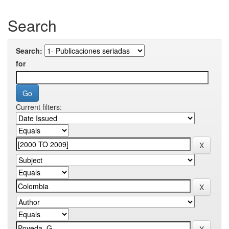
Search
Search:
for
Current filters: