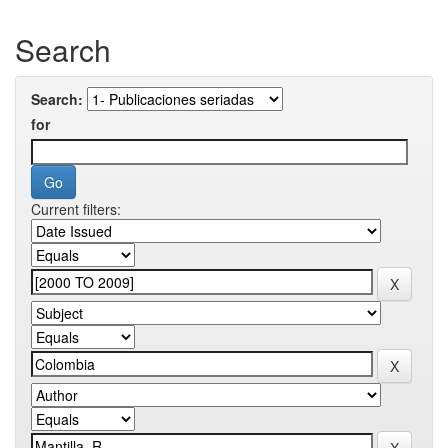
Search
Search:
for
Current filters: