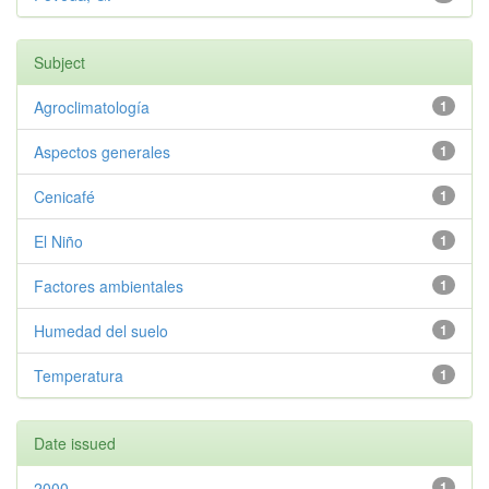
Subject
Agroclimatología
1
Aspectos generales
1
Cenicafé
1
El Niño
1
Factores ambientales
1
Humedad del suelo
1
Temperatura
1
Date issued
2000
1