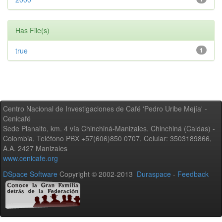
Has File(s)
true
1
Centro Nacional de Investigaciones de Café 'Pedro Uribe Mejía' -
Cenicafé
Sede Planalto, km. 4 vía Chinchiná-Manizales. Chinchiná (Caldas) -
Colombia, Teléfono PBX +57(606)850 0707, Celular: 3503189866,
A.A. 2427 Manizales
www.cenicafe.org
DSpace Software
Copyright © 2002-2013
Duraspace
-
Feedback