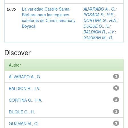
2005
La variedad Castillo Santa
ALVARADO A., G.
;
Bárbara para las regiones
POSADA S., H.E.
;
cafeteras de Cundinamarca y
CORTINA G., H.A.
;
Boyacá
DUQUE O., H.
;
BALDION R., J.V.
;
GUZMAN M., O.
Discover
Author
ALVARADO A., G.
3
BALDION R., J.V.
3
CORTINA G., H.A.
3
DUQUE O., H.
3
GUZMAN M., O.
3