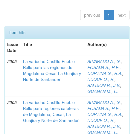
previous
1
next
Item hits:
Issue
Title
Author(s)
Date
2005
La variedad Castillo Pueblo
ALVARADO A., G.
;
Bello para las regiones de
POSADA S., H.E.
;
Magdalena Cesar La Guajira y
CORTINA G., H.A.
;
Norte de Santander
DUQUE O., H.
;
BALDION R., J.V.
;
GUZMAN M., O.
2005
La variedad Castillo Pueblo
ALVARADO A., G.
;
Bello para regiones cafeteras
POSADA S., H.E.
;
de Magdalena, Cesar, La
CORTINA G., H.A.
;
Guajira y Norte de Santander
DUQUE O., H.
;
BALDION R., J.V.
;
GUZMAN M., O.