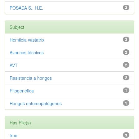
POSADA S., H.E.
3
Subject
Hemileia vastatrix
3
Avances técnicos
2
AVT
2
Resistencia a hongos
2
Fitogenética
1
Hongos entomopatógenos
1
Has File(s)
true
3