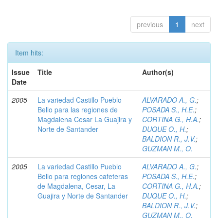
previous
1
next
Item hits:
Issue
Title
Author(s)
Date
2005
La variedad Castillo Pueblo
ALVARADO A., G.
;
Bello para las regiones de
POSADA S., H.E.
;
Magdalena Cesar La Guajira y
CORTINA G., H.A.
;
Norte de Santander
DUQUE O., H.
;
BALDION R., J.V.
;
GUZMAN M., O.
2005
La variedad Castillo Pueblo
ALVARADO A., G.
;
Bello para regiones cafeteras
POSADA S., H.E.
;
de Magdalena, Cesar, La
CORTINA G., H.A.
;
Guajira y Norte de Santander
DUQUE O., H.
;
BALDION R., J.V.
;
GUZMAN M., O.