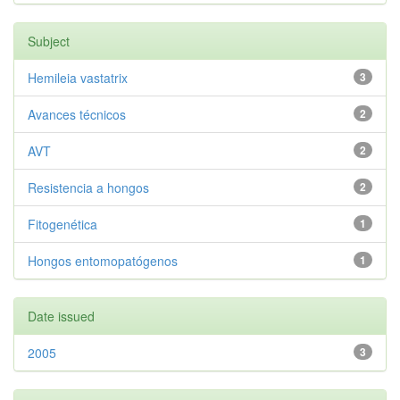
Subject
Hemileia vastatrix
3
Avances técnicos
2
AVT
2
Resistencia a hongos
2
Fitogenética
1
Hongos entomopatógenos
1
Date issued
2005
3