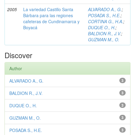
2005
La variedad Castillo Santa
ALVARADO A., G.
;
Bárbara para las regiones
POSADA S., H.E.
;
cafeteras de Cundinamarca y
CORTINA G., H.A.
;
Boyacá
DUQUE O., H.
;
BALDION R., J.V.
;
GUZMAN M., O.
Discover
Author
ALVARADO A., G.
3
BALDION R., J.V.
3
DUQUE O., H.
3
GUZMAN M., O.
3
POSADA S., H.E.
3