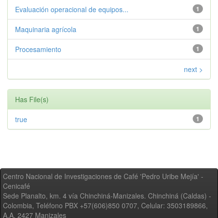
Evaluación operacional de equipos...
1
Maquinaria agrícola
1
Procesamiento
1
next >
Has File(s)
true
1
Centro Nacional de Investigaciones de Café 'Pedro Uribe Mejía' -
Cenicafé
Sede Planalto, km. 4 vía Chinchiná-Manizales. Chinchiná (Caldas) -
Colombia, Teléfono PBX +57(606)850 0707, Celular: 3503189866,
A.A. 2427 Manizales