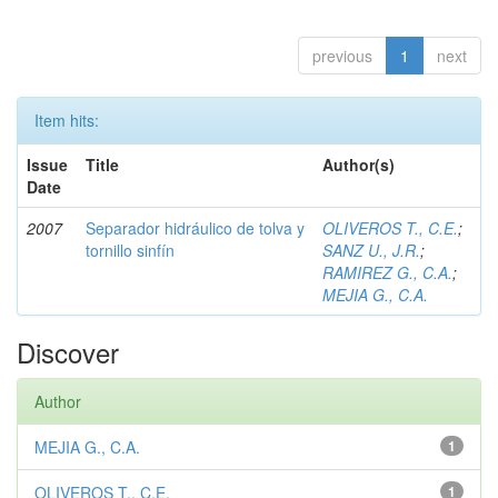
previous
1
next
Item hits:
Issue
Title
Author(s)
Date
2007
Separador hidráulico de tolva y
OLIVEROS T., C.E.
;
tornillo sinfín
SANZ U., J.R.
;
RAMIREZ G., C.A.
;
MEJIA G., C.A.
Discover
Author
MEJIA G., C.A.
1
OLIVEROS T., C.E.
1