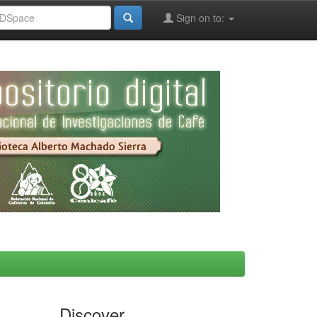
Sign on to:
Discover