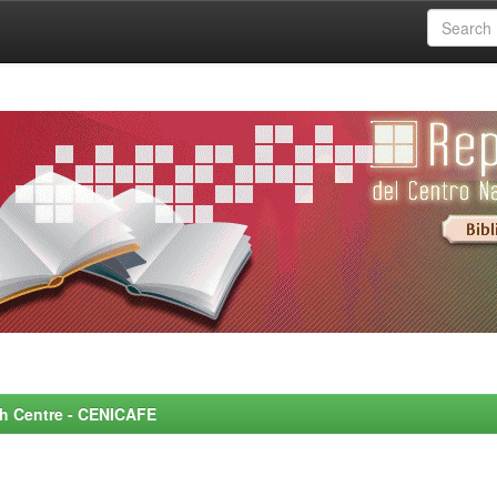
rch Centre - CENICAFE