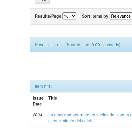
Results/Page
|
Sort items by
Results 1-1 of 1 (Search time: 0.001 seconds).
Item hits:
Issue
Title
Date
2004
La densidad aparente en suelos de la zona c
el crecimiento del cafeto.