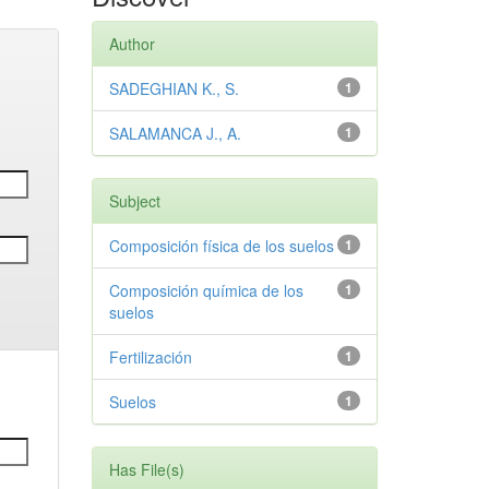
Author
SADEGHIAN K., S.
1
SALAMANCA J., A.
1
Subject
Composición física de los suelos
1
Composición química de los
1
suelos
Fertilización
1
Suelos
1
Has File(s)