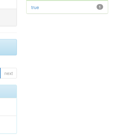
true
1
next