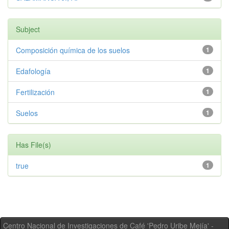
Subject
Composición química de los suelos
1
Edafología
1
Fertilización
1
Suelos
1
Has File(s)
true
1
Centro Nacional de Investigaciones de Café 'Pedro Uribe Mejía' -