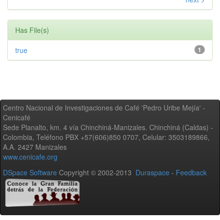
Has File(s)
true
1
Centro Nacional de Investigaciones de Café 'Pedro Uribe Mejía' -
Cenicafé
Sede Planalto, km. 4 vía Chinchiná-Manizales. Chinchiná (Caldas) -
Colombia, Teléfono PBX +57(606)850 0707, Celular: 3503189866,
A.A. 2427 Manizales
www.cenicafe.org
DSpace Software
Copyright © 2002-2013
Duraspace
-
Feedback