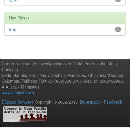
Has File(s)
true
1
Centro Nacional de Investigaciones de Café 'Pedro Uribe Mejía' -
Cenicafé
Sede Planalto, km. 4 vía Chinchiná-Manizales. Chinchiná (Caldas) -
Colombia, Teléfono PBX +57(606)850 0707, Celular: 3503189866,
A.A. 2427 Manizales
www.cenicafe.org
DSpace Software
Copyright © 2002-2013
Duraspace
-
Feedback