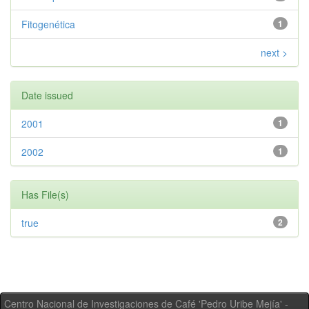
Fitogenética
1
next >
Date issued
2001
1
2002
1
Has File(s)
true
2
Centro Nacional de Investigaciones de Café 'Pedro Uribe Mejía' -