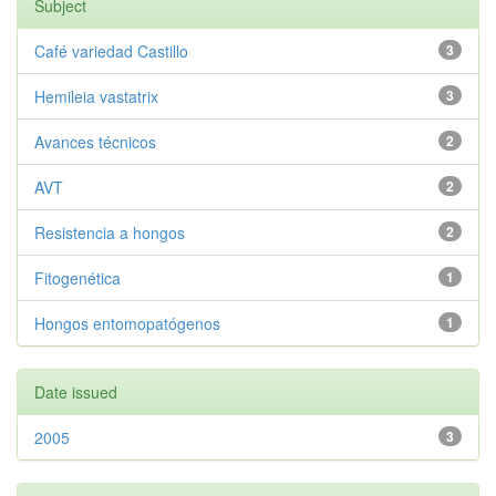
Subject
Café variedad Castillo
3
Hemileia vastatrix
3
Avances técnicos
2
AVT
2
Resistencia a hongos
2
Fitogenética
1
Hongos entomopatógenos
1
Date issued
2005
3