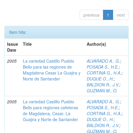
previous
1
next
Item hits:
Issue
Title
Author(s)
Date
2005
La variedad Castillo Pueblo
ALVARADO A., G.
;
Bello para las regiones de
POSADA S., H.E.
;
Magdalena Cesar La Guajira y
CORTINA G., H.A.
;
Norte de Santander
DUQUE O., H.
;
BALDION R., J.V.
;
GUZMAN M., O.
2005
La variedad Castillo Pueblo
ALVARADO A., G.
;
Bello para regiones cafeteras
POSADA S., H.E.
;
de Magdalena, Cesar, La
CORTINA G., H.A.
;
Guajira y Norte de Santander
DUQUE O., H.
;
BALDION R., J.V.
;
GUZMAN M., O.