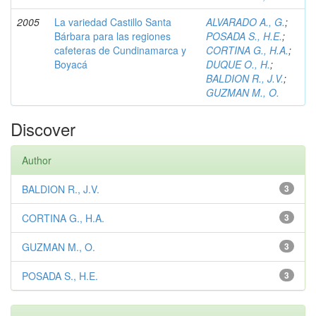
2005
La variedad Castillo Santa
ALVARADO A., G.
;
Bárbara para las regiones
POSADA S., H.E.
;
cafeteras de Cundinamarca y
CORTINA G., H.A.
;
Boyacá
DUQUE O., H.
;
BALDION R., J.V.
;
GUZMAN M., O.
Discover
Author
BALDION R., J.V.
3
CORTINA G., H.A.
3
GUZMAN M., O.
3
POSADA S., H.E.
3