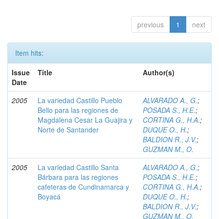
previous
1
next
Item hits:
Issue
Title
Author(s)
Date
2005
La variedad Castillo Pueblo
ALVARADO A., G.
;
Bello para las regiones de
POSADA S., H.E.
;
Magdalena Cesar La Guajira y
CORTINA G., H.A.
;
Norte de Santander
DUQUE O., H.
;
BALDION R., J.V.
;
GUZMAN M., O.
2005
La variedad Castillo Santa
ALVARADO A., G.
;
Bárbara para las regiones
POSADA S., H.E.
;
cafeteras de Cundinamarca y
CORTINA G., H.A.
;
Boyacá
DUQUE O., H.
;
BALDION R., J.V.
;
GUZMAN M., O.