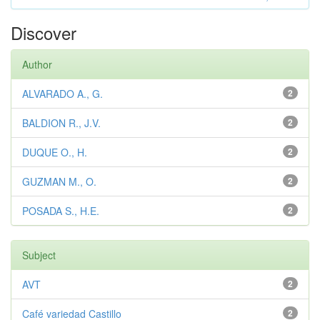
Discover
Author
ALVARADO A., G.
2
BALDION R., J.V.
2
DUQUE O., H.
2
GUZMAN M., O.
2
POSADA S., H.E.
2
Subject
AVT
2
Café variedad Castillo
2