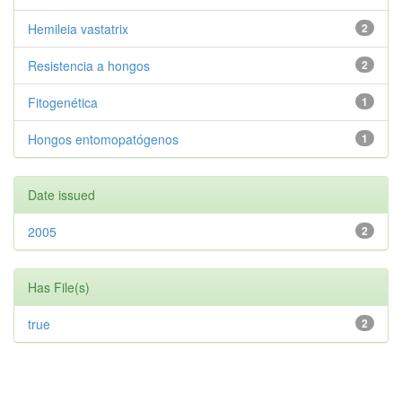
Hemileia vastatrix
2
Resistencia a hongos
2
Fitogenética
1
Hongos entomopatógenos
1
Date issued
2005
2
Has File(s)
true
2