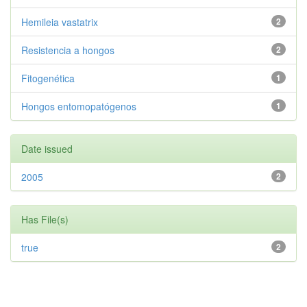
Hemileia vastatrix
2
Resistencia a hongos
2
Fitogenética
1
Hongos entomopatógenos
1
Date issued
2005
2
Has File(s)
true
2