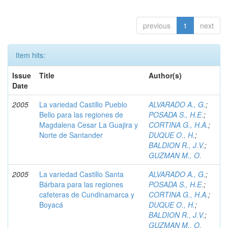
previous
1
next
Item hits:
Issue
Title
Author(s)
Date
2005
La variedad Castillo Pueblo
ALVARADO A., G.
;
Bello para las regiones de
POSADA S., H.E.
;
Magdalena Cesar La Guajira y
CORTINA G., H.A.
;
Norte de Santander
DUQUE O., H.
;
BALDION R., J.V.
;
GUZMAN M., O.
2005
La variedad Castillo Santa
ALVARADO A., G.
;
Bárbara para las regiones
POSADA S., H.E.
;
cafeteras de Cundinamarca y
CORTINA G., H.A.
;
Boyacá
DUQUE O., H.
;
BALDION R., J.V.
;
GUZMAN M., O.