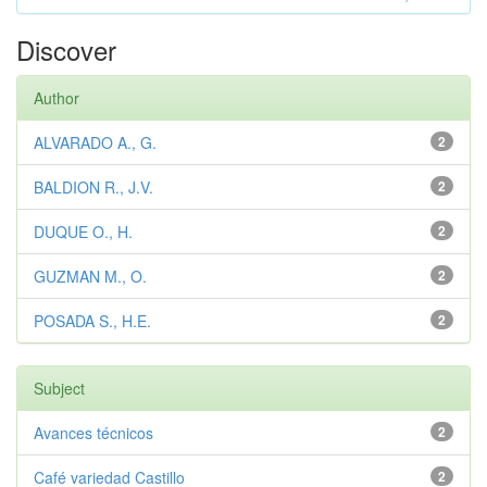
Discover
Author
ALVARADO A., G.
2
BALDION R., J.V.
2
DUQUE O., H.
2
GUZMAN M., O.
2
POSADA S., H.E.
2
Subject
Avances técnicos
2
Café variedad Castillo
2