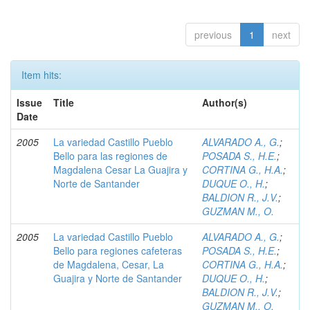
previous
1
next
Item hits:
Issue
Title
Author(s)
Date
2005
La variedad Castillo Pueblo
ALVARADO A., G.
;
Bello para las regiones de
POSADA S., H.E.
;
Magdalena Cesar La Guajira y
CORTINA G., H.A.
;
Norte de Santander
DUQUE O., H.
;
BALDION R., J.V.
;
GUZMAN M., O.
2005
La variedad Castillo Pueblo
ALVARADO A., G.
;
Bello para regiones cafeteras
POSADA S., H.E.
;
de Magdalena, Cesar, La
CORTINA G., H.A.
;
Guajira y Norte de Santander
DUQUE O., H.
;
BALDION R., J.V.
;
GUZMAN M., O.