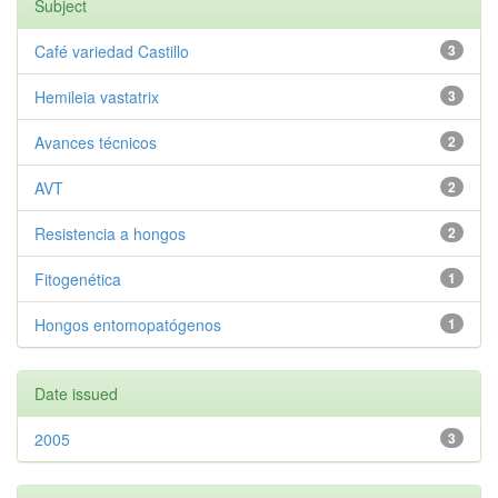
Subject
Café variedad Castillo
3
Hemileia vastatrix
3
Avances técnicos
2
AVT
2
Resistencia a hongos
2
Fitogenética
1
Hongos entomopatógenos
1
Date issued
2005
3