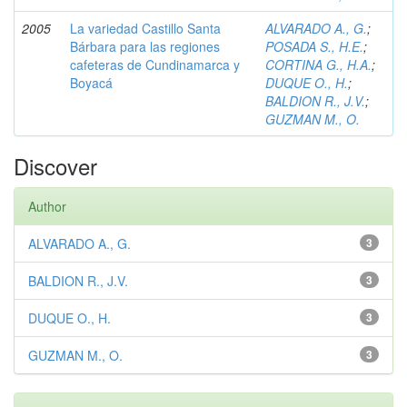
2005
La variedad Castillo Santa
ALVARADO A., G.
;
Bárbara para las regiones
POSADA S., H.E.
;
cafeteras de Cundinamarca y
CORTINA G., H.A.
;
Boyacá
DUQUE O., H.
;
BALDION R., J.V.
;
GUZMAN M., O.
Discover
Author
ALVARADO A., G.
3
BALDION R., J.V.
3
DUQUE O., H.
3
GUZMAN M., O.
3