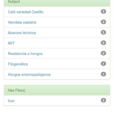
Subject
Café variedad Castillo
3
Hemileia vastatrix
3
Avances técnicos
2
AVT
2
Resistencia a hongos
2
Fitogenética
1
Hongos entomopatógenos
1
Has File(s)
true
3