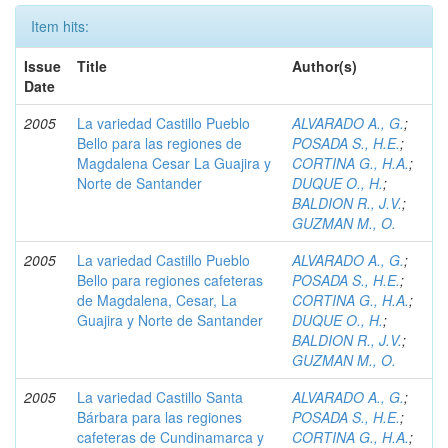
Item hits:
Issue
Title
Author(s)
Date
2005
La variedad Castillo Pueblo
ALVARADO A., G.
;
Bello para las regiones de
POSADA S., H.E.
;
Magdalena Cesar La Guajira y
CORTINA G., H.A.
;
Norte de Santander
DUQUE O., H.
;
BALDION R., J.V.
;
GUZMAN M., O.
2005
La variedad Castillo Pueblo
ALVARADO A., G.
;
Bello para regiones cafeteras
POSADA S., H.E.
;
de Magdalena, Cesar, La
CORTINA G., H.A.
;
Guajira y Norte de Santander
DUQUE O., H.
;
BALDION R., J.V.
;
GUZMAN M., O.
2005
La variedad Castillo Santa
ALVARADO A., G.
;
Bárbara para las regiones
POSADA S., H.E.
;
cafeteras de Cundinamarca y
CORTINA G., H.A.
;