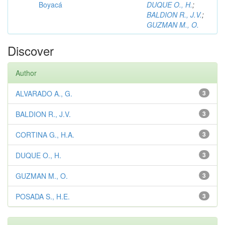
Boyacá
DUQUE O., H.
;
BALDION R., J.V.
;
GUZMAN M., O.
Discover
Author
ALVARADO A., G.
3
BALDION R., J.V.
3
CORTINA G., H.A.
3
DUQUE O., H.
3
GUZMAN M., O.
3
POSADA S., H.E.
3