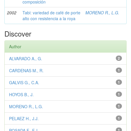
composición
2002
Tabi: variedad de café de porte
MORENO R., L.G.
alto con resistencia a la roya
Discover
Author
ALVARADO A., G.
2
CARDENAS M., R.
1
GALVIS G., C.A.
1
HOYOS B., J.
1
MORENO R., L.G.
1
PELAEZ H., J.J.
1
POSADA F., F.J.
1