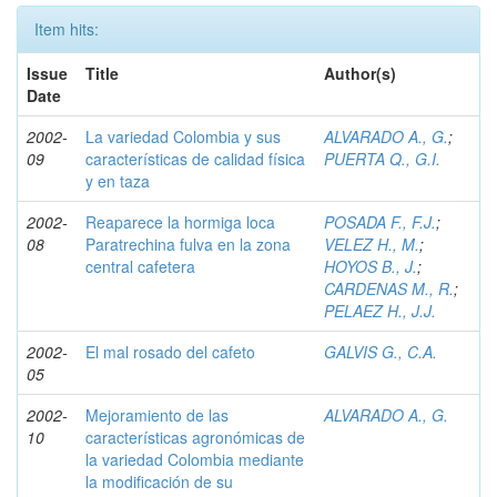
Item hits:
Issue
Title
Author(s)
Date
2002-
La variedad Colombia y sus
ALVARADO A., G.
;
09
características de calidad física
PUERTA Q., G.I.
y en taza
2002-
Reaparece la hormiga loca
POSADA F., F.J.
;
08
Paratrechina fulva en la zona
VELEZ H., M.
;
central cafetera
HOYOS B., J.
;
CARDENAS M., R.
;
PELAEZ H., J.J.
2002-
El mal rosado del cafeto
GALVIS G., C.A.
05
2002-
Mejoramiento de las
ALVARADO A., G.
10
características agronómicas de
la variedad Colombia mediante
la modificación de su