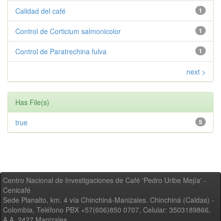
Calidad del café
1
Control de Corticium salmonicolor
1
Control de Paratrechina fulva
1
next >
Has File(s)
true
5
Centro Nacional de Investigaciones de Café 'Pedro Uribe Mejía' -
Cenicafé
Sede Planalto, km. 4 vía Chinchiná-Manizales. Chinchiná (Caldas) -
Colombia, Teléfono PBX +57(606)850 0707, Celular: 3503189866,
A.A. 2427 Manizales