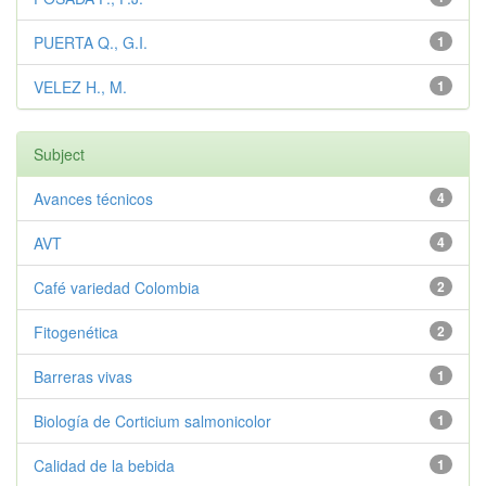
PUERTA Q., G.I.
1
VELEZ H., M.
1
Subject
Avances técnicos
4
AVT
4
Café variedad Colombia
2
Fitogenética
2
Barreras vivas
1
Biología de Corticium salmonicolor
1
Calidad de la bebida
1