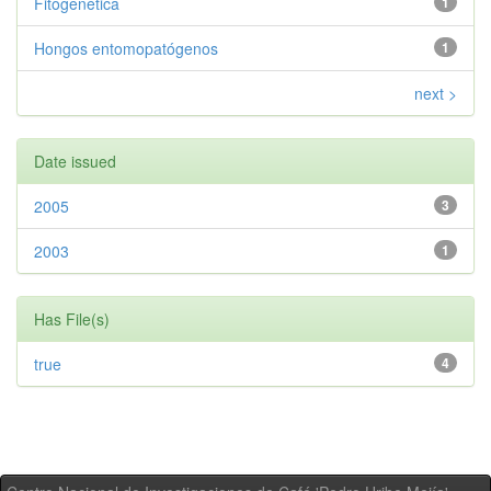
Fitogenética
1
Hongos entomopatógenos
1
next >
Date issued
2005
3
2003
1
Has File(s)
true
4