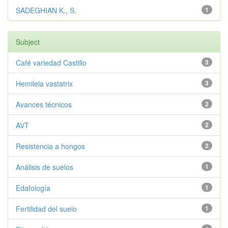
SADEGHIAN K., S.
1
Subject
Café variedad Castillo
3
Hemileia vastatrix
3
Avances técnicos
2
AVT
2
Resistencia a hongos
2
Análisis de suelos
1
Edafología
1
Fertilidad del suelo
1