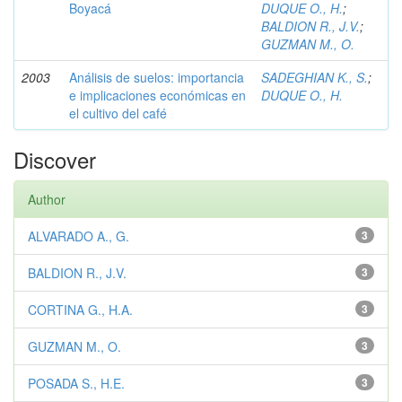
Boyacá
DUQUE O., H.
;
BALDION R., J.V.
;
GUZMAN M., O.
2003
Análisis de suelos: importancia
SADEGHIAN K., S.
;
e implicaciones económicas en
DUQUE O., H.
el cultivo del café
Discover
Author
ALVARADO A., G.
3
BALDION R., J.V.
3
CORTINA G., H.A.
3
GUZMAN M., O.
3
POSADA S., H.E.
3