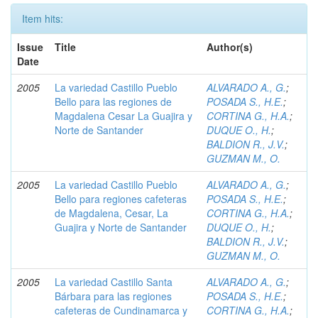
Item hits:
Issue
Title
Author(s)
Date
2005
La variedad Castillo Pueblo
ALVARADO A., G.
;
Bello para las regiones de
POSADA S., H.E.
;
Magdalena Cesar La Guajira y
CORTINA G., H.A.
;
Norte de Santander
DUQUE O., H.
;
BALDION R., J.V.
;
GUZMAN M., O.
2005
La variedad Castillo Pueblo
ALVARADO A., G.
;
Bello para regiones cafeteras
POSADA S., H.E.
;
de Magdalena, Cesar, La
CORTINA G., H.A.
;
Guajira y Norte de Santander
DUQUE O., H.
;
BALDION R., J.V.
;
GUZMAN M., O.
2005
La variedad Castillo Santa
ALVARADO A., G.
;
Bárbara para las regiones
POSADA S., H.E.
;
cafeteras de Cundinamarca y
CORTINA G., H.A.
;