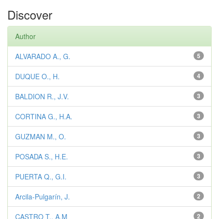
Discover
Author
ALVARADO A., G.
5
DUQUE O., H.
4
BALDION R., J.V.
3
CORTINA G., H.A.
3
GUZMAN M., O.
3
POSADA S., H.E.
3
PUERTA Q., G.I.
3
Arcila-Pulgarín, J.
2
CASTRO T., A.M
2