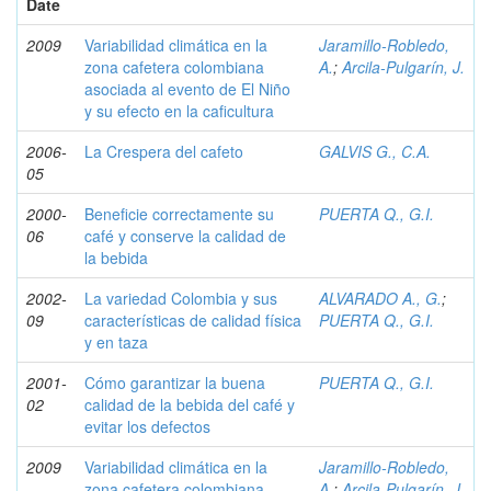
Date
2009
Variabilidad climática en la
Jaramillo-Robledo,
zona cafetera colombiana
A.
;
Arcila-Pulgarín, J.
asociada al evento de El Niño
y su efecto en la caficultura
2006-
La Crespera del cafeto
GALVIS G., C.A.
05
2000-
Beneficie correctamente su
PUERTA Q., G.I.
06
café y conserve la calidad de
la bebida
2002-
La variedad Colombia y sus
ALVARADO A., G.
;
09
características de calidad física
PUERTA Q., G.I.
y en taza
2001-
Cómo garantizar la buena
PUERTA Q., G.I.
02
calidad de la bebida del café y
evitar los defectos
2009
Variabilidad climática en la
Jaramillo-Robledo,
zona cafetera colombiana
A.
;
Arcila-Pulgarín, J.