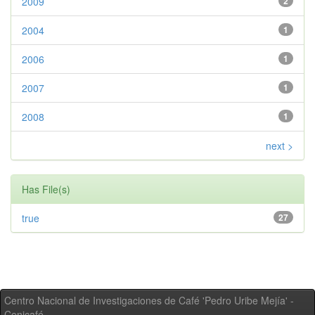
2009
2
2004
1
2006
1
2007
1
2008
1
next >
Has File(s)
true
27
Centro Nacional de Investigaciones de Café 'Pedro Uribe Mejía' -
Cenicafé