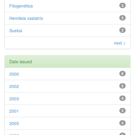
Fitogenética
3
Hemileia vastatrix
3
Suelos
3
next >
Date issued
2000
6
2002
5
2003
4
2001
3
2005
3