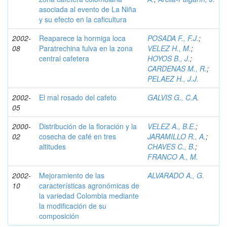
asociada al evento de La Niña
y su efecto en la caficultura
2002-
Reaparece la hormiga loca
POSADA F., F.J.
;
08
Paratrechina fulva en la zona
VELEZ H., M.
;
central cafetera
HOYOS B., J.
;
CARDENAS M., R.
;
PELAEZ H., J.J.
2002-
El mal rosado del cafeto
GALVIS G., C.A.
05
2000-
Distribución de la floración y la
VELEZ A., B.E.
;
02
cosecha de café en tres
JARAMILLO R., A.
;
altitudes
CHAVES C., B.
;
FRANCO A., M.
2002-
Mejoramiento de las
ALVARADO A., G.
10
características agronómicas de
la variedad Colombia mediante
la modificación de su
composición