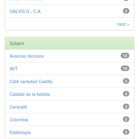
GALVIS G., C.A.
2
next >
Subject
Avances técnicos
10
AVT
10
Café variedad Castillo
3
Calidad de la bebida
3
Cenicafé
3
Colombia
3
Edafología
3