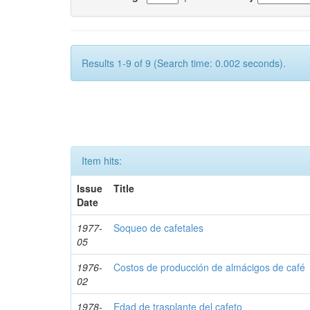
Results 1-9 of 9 (Search time: 0.002 seconds).
Item hits:
Issue
Title
Date
1977-
Soqueo de cafetales
05
1976-
Costos de producción de almácigos de café
02
1978-
Edad de trasplante del cafeto