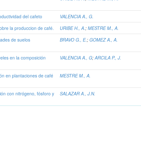
roductividad del cafeto
VALENCIA A., G.
sobre la produccion de café.
URIBE H., A.
;
MESTRE M., A.
dades de suelos
BRAVO G., E.
;
GOMEZ A., A.
niveles en la composición
VALENCIA A., G
;
ARCILA P., J.
ión en plantaciones de café
MESTRE M., A.
ión con nitrógeno, fósforo y
SALAZAR A., J.N.