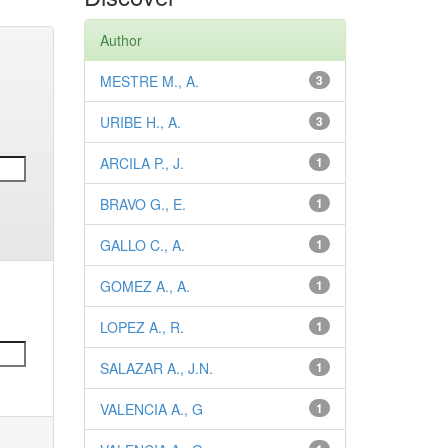
Author
MESTRE M., A.
3
URIBE H., A.
3
ARCILA P., J.
1
BRAVO G., E.
1
GALLO C., A.
1
GOMEZ A., A.
1
LOPEZ A., R.
1
SALAZAR A., J.N.
1
VALENCIA A., G
1