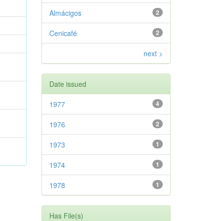
Almácigos
2
Cenicafé
2
next >
Date issued
1977
4
1976
2
1973
1
1974
1
1978
1
Has File(s)