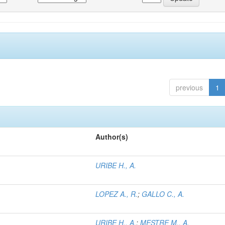
previous
1
Author(s)
URIBE H., A.
LOPEZ A., R.
;
GALLO C., A.
URIBE H., A.
;
MESTRE M., A.