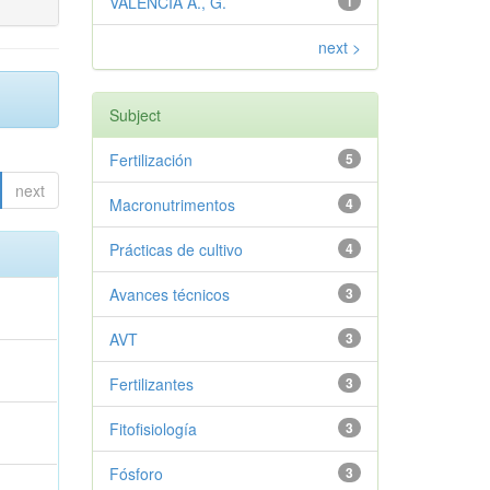
VALENCIA A., G.
1
next >
Subject
Fertilización
5
next
Macronutrimentos
4
Prácticas de cultivo
4
Avances técnicos
3
AVT
3
Fertilizantes
3
Fitofisiología
3
Fósforo
3