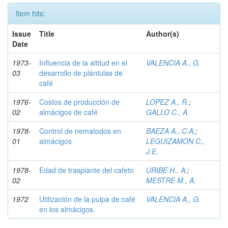
Item hits:
Issue
Title
Author(s)
Date
1973-
Influencia de la altitud en el
VALENCIA A., G.
03
desarrollo de plántulas de
café
1976-
Costos de producción de
LOPEZ A., R.
;
02
almácigos de café
GALLO C., A.
1978-
Control de nematodos en
BAEZA A., C.A.
;
01
almácigos
LEGUIZAMON C.,
J.E.
1978-
Edad de trasplante del cafeto
URIBE H., A.
;
02
MESTRE M., A.
1972
Utilización de la pulpa de café
VALENCIA A., G.
en los almácigos.