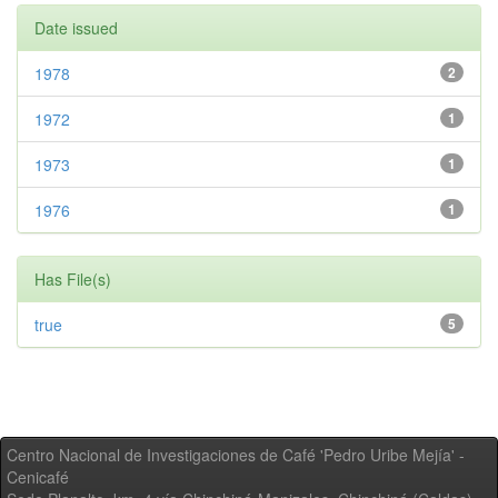
Date issued
1978
2
1972
1
1973
1
1976
1
Has File(s)
true
5
Centro Nacional de Investigaciones de Café 'Pedro Uribe Mejía' -
Cenicafé