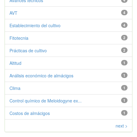
Avances técnicos
4
AVT
4
Establecimiento del cultivo
4
Fitotecnia
2
Prácticas de cultivo
2
Altitud
1
Análisis económico de almácigos
1
Clima
1
Control químico de Meloidogyne ex...
1
Costos de almácigos
1
next >