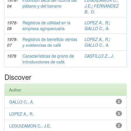
1978-
Pudrición seca del rizoma del
LEGUIZAMON C.,
04
plátano y del banano
J.E.
;
FERNANDEZ
B., O.
1978-
Registros de utilidad en la
LOPEZ A., R.
;
08
empresa agropecuaria
GALLO C., A.
1978-
Registros de beneficio ventas
LOPEZ A., R.
;
07
y existencias de café
GALLO C., A.
1978
Características de grano de
CASTILLO Z., J.
introducciones de café.
Discover
Author
GALLO C., A.
3
LOPEZ A., R.
3
LEGUIZAMON C., J.E.
2