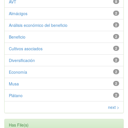
AVT
8
Almácigos
2
Análisis económico del beneficio
2
Beneficio
2
Cultivos asociados
2
Diversificación
2
Economía
2
Musa
2
Plátano
2
next >
Has File(s)