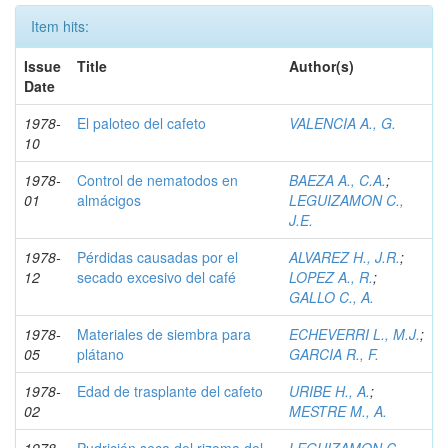
Item hits:
Issue
Title
Author(s)
Date
1978-
El paloteo del cafeto
VALENCIA A., G.
10
1978-
Control de nematodos en
BAEZA A., C.A.
;
01
almácigos
LEGUIZAMON C.,
J.E.
1978-
Pérdidas causadas por el
ALVAREZ H., J.R.
;
12
secado excesivo del café
LOPEZ A., R.
;
GALLO C., A.
1978-
Materiales de siembra para
ECHEVERRI L., M.J.
;
05
plátano
GARCIA R., F.
1978-
Edad de trasplante del cafeto
URIBE H., A.
;
02
MESTRE M., A.