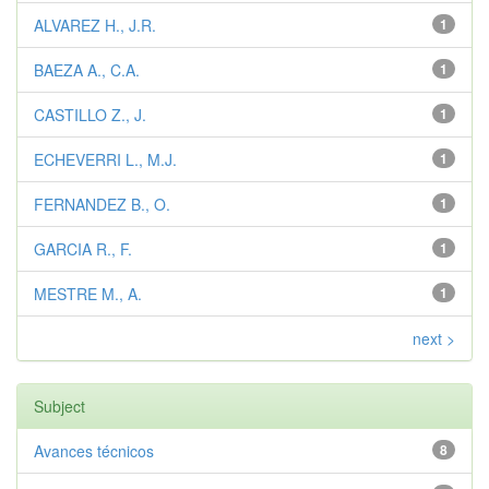
ALVAREZ H., J.R.
1
BAEZA A., C.A.
1
CASTILLO Z., J.
1
ECHEVERRI L., M.J.
1
FERNANDEZ B., O.
1
GARCIA R., F.
1
MESTRE M., A.
1
next >
Subject
Avances técnicos
8