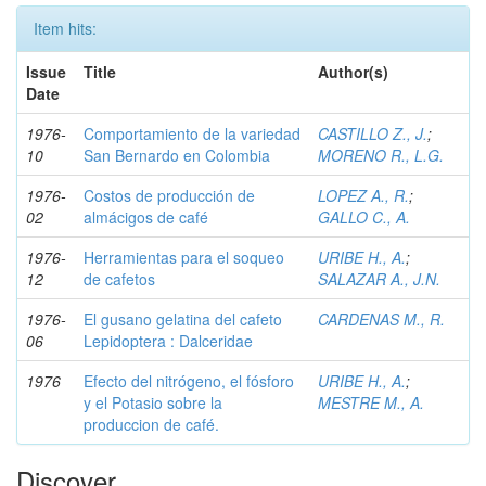
Item hits:
Issue
Title
Author(s)
Date
1976-
Comportamiento de la variedad
CASTILLO Z., J.
;
10
San Bernardo en Colombia
MORENO R., L.G.
1976-
Costos de producción de
LOPEZ A., R.
;
02
almácigos de café
GALLO C., A.
1976-
Herramientas para el soqueo
URIBE H., A.
;
12
de cafetos
SALAZAR A., J.N.
1976-
El gusano gelatina del cafeto
CARDENAS M., R.
06
Lepidoptera : Dalceridae
1976
Efecto del nitrógeno, el fósforo
URIBE H., A.
;
y el Potasio sobre la
MESTRE M., A.
produccion de café.
Discover