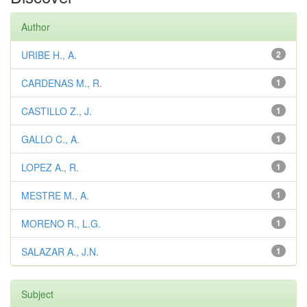
Author
URIBE H., A.
2
CARDENAS M., R.
1
CASTILLO Z., J.
1
GALLO C., A.
1
LOPEZ A., R.
1
MESTRE M., A.
1
MORENO R., L.G.
1
SALAZAR A., J.N.
1
Subject