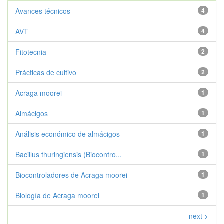
Avances técnicos
4
AVT
4
Fitotecnia
2
Prácticas de cultivo
2
Acraga moorei
1
Almácigos
1
Análisis económico de almácigos
1
Bacillus thuringiensis (Biocontro...
1
Biocontroladores de Acraga moorei
1
Biología de Acraga moorei
1
next >